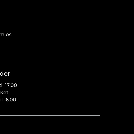
m os
der
il 17:00
kket
il 16:00