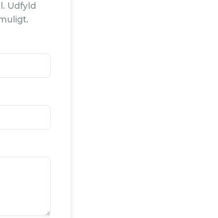
l. Udfyld
muligt.