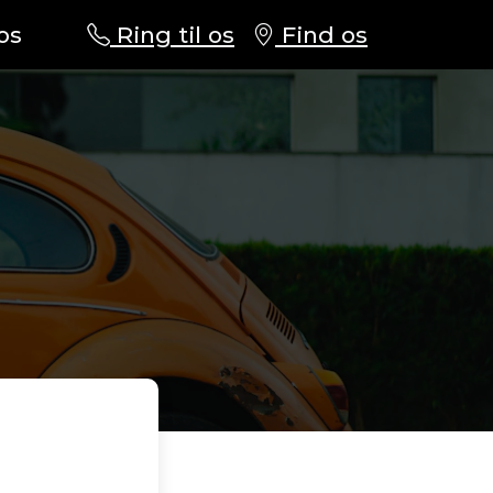
os
Ring til os
Find os