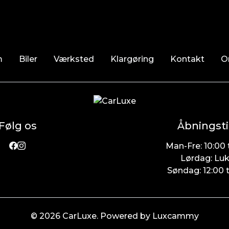
m
Biler
Værksted
Klargøring
Kontakt
O
Følg os
Åbningsti
Man-Fre: 10:00 t
Lørdag: Lu
Søndag: 12:00 t
© 2026 CarLuxe. Powered by Luxcammy